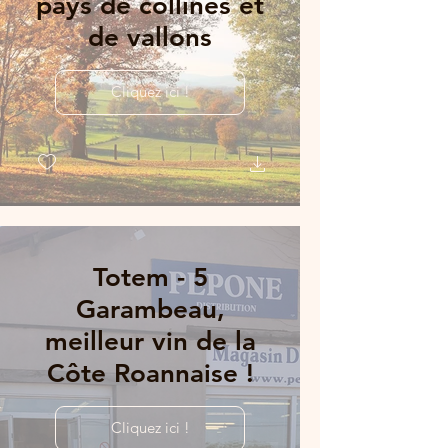
pays de collines et
de vallons
Cliquez ici !
Totem - 5
Garambeau,
meilleur vin de la
Côte Roannaise !
Cliquez ici !