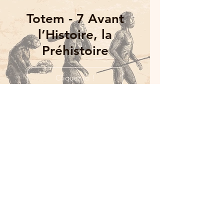
Totem - 7 Avant
l’Histoire, la
Préhistoire
Cliquez ici !
Totem 8 - La
Teyssonne : rivière
aux blaireaux